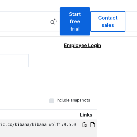
Start
Contact
free
sales
trial
Employee Login
Include snapshots
Links
ic.co/kibana/kibana-wolfi:9.5.0