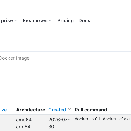
rprise
Resources
Pricing
Docs
ize
Architecture
Created
Pull command
amd64,
2026-07-
docker pull docker.elast
arm64
30