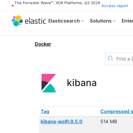
The Forrester Wave™: XDR Platforms, Q2 2026
Access report
Elasticsearch
Solutions
Ente
Docker
kibana
Tag
Compressed s
kibana-wolfi:9.5.0
514 MB